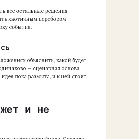
ть все остальные решения
ыть хаотичным перебором
рку события.
ись
дложениях объяснить, какой будет
 одинаково — сценарная основа
 идея пока размыта, и к ней стоит
джет и не
самая распространённая. Сначала