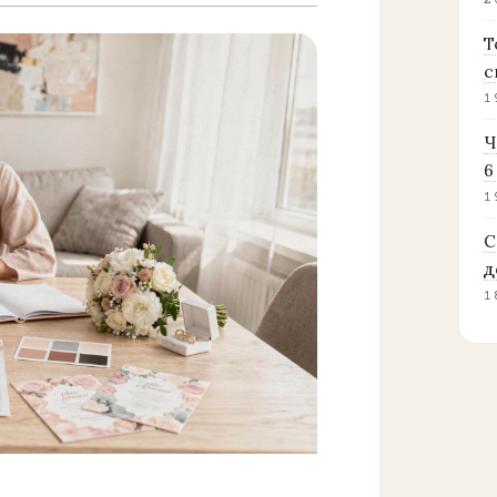
2
Т
с
1
Ч
6
1
С
д
1