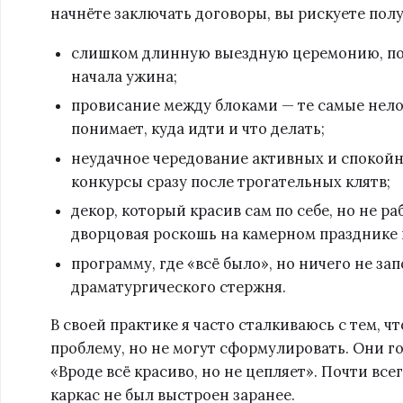
начнёте заключать договоры, вы рискуете полу
слишком длинную выездную церемонию, пос
начала ужина;
провисание между блоками — те самые нелов
понимает, куда идти и что делать;
неудачное чередование активных и спокой
конкурсы сразу после трогательных клятв;
декор, который красив сам по себе, но не р
дворцовая роскошь на камерном празднике в
программу, где «всё было», но ничего не за
драматургического стержня.
В своей практике я часто сталкиваюсь с тем, ч
проблему, но не могут сформулировать. Они го
«Вроде всё красиво, но не цепляет». Почти все
каркас не был выстроен заранее.