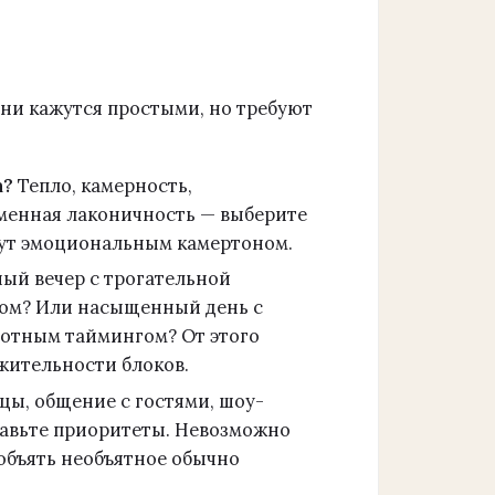
 Они кажутся простыми, но требуют
а?
Тепло, камерность,
еменная лаконичность — выберите
нут эмоциональным камертоном.
ый вечер с трогательной
лом? Или насыщенный день с
лотным таймингом? От этого
лжительности блоков.
цы, общение с гостями, шоу-
тавьте приоритеты. Невозможно
 объять необъятное обычно