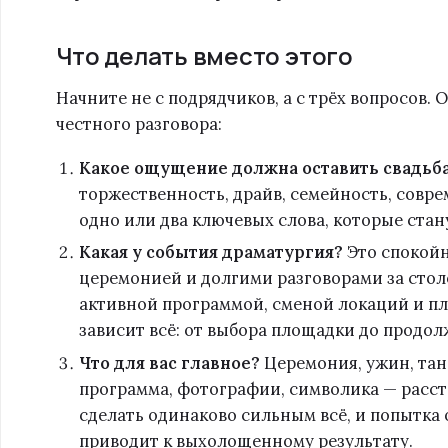
Что делать вместо этого
Начните не с подрядчиков, а с трёх вопросов.
честного разговора:
Какое ощущение должна оставить свадьб
торжественность, драйв, семейность, совр
одно или два ключевых слова, которые ста
Какая у события драматургия?
Это спокойн
церемонией и долгими разговорами за сто
активной программой, сменой локаций и п
зависит всё: от выбора площадки до продо
Что для вас главное?
Церемония, ужин, тан
программа, фотографии, символика — расс
сделать одинаково сильным всё, и попытка
приводит к выхолощенному результату.