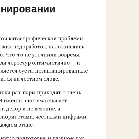
анировании
дной катастрофической проблемы.
елких недоработок, наложившись
о. Что-то не уточнили вовремя,
ели чересчур оптимистично — и
вляется суета, незапланированные
ится на честном слове.
ятки раз: пары приходят с очень
 И именно система спасает
й декор и не везение, а
риоритетами, честными цифрами,
аждом этапе.
ижу в подготовке, и главное: как