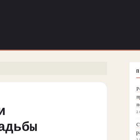
П
Р
п
п
и
2
адьбы
С
р