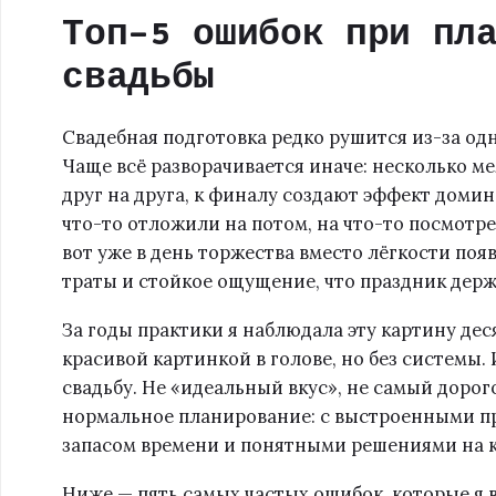
Топ-5 ошибок при пл
свадьбы
Свадебная подготовка редко рушится из-за о
Чаще всё разворачивается иначе: несколько м
друг на друга, к финалу создают эффект домин
что-то отложили на потом, на что-то посмотр
вот уже в день торжества вместо лёгкости поя
траты и стойкое ощущение, что праздник держ
За годы практики я наблюдала эту картину дес
красивой картинкой в голове, но без системы.
свадьбу. Не «идеальный вкус», не самый дорого
нормальное планирование: с выстроенными п
запасом времени и понятными решениями на к
Ниже — пять самых частых ошибок, которые я в