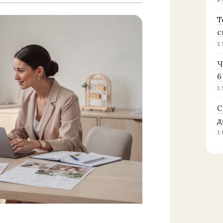
2
Т
с
1
Ч
6
1
С
д
1