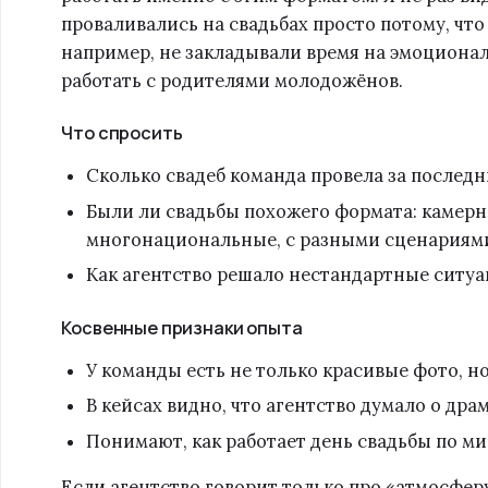
проваливались на свадьбах просто потому, чт
например, не закладывали время на эмоционал
работать с родителями молодожёнов.
Что спросить
Сколько свадеб команда провела за последн
Были ли свадьбы похожего формата: камерн
многонациональные, с разными сценариям
Как агентство решало нестандартные ситуа
Косвенные признаки опыта
У команды есть не только красивые фото, но
В кейсах видно, что агентство думало о драм
Понимают, как работает день свадьбы по ми
Если агентство говорит только про «атмосферу