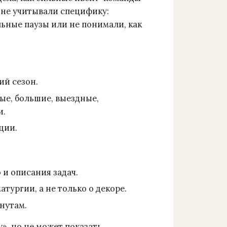
о не учитывали специфику:
ьные паузы или не понимали, как
ий сезон.
ые, большие, выездные,
и.
ции.
 и описания задач.
атургии, а не только о декоре.
нутам.
», но не может показать