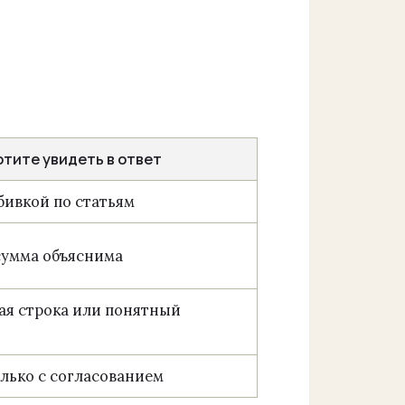
отите увидеть в ответ
збивкой по статьям
сумма объяснима
ая строка или понятный
олько с согласованием