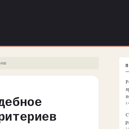
иев
П
Р
п
п
дебное
2
ритериев
С
р